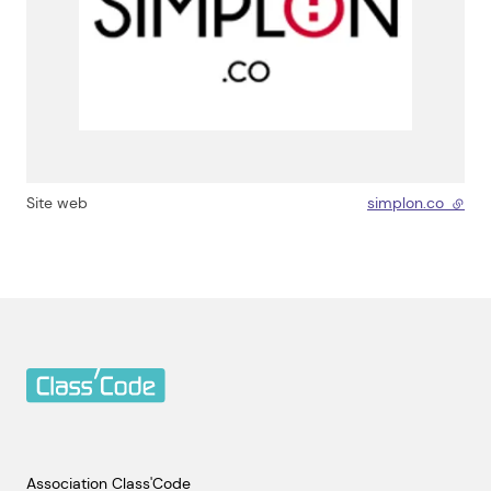
Site web
simplon.co
- lien
Association Class'Code