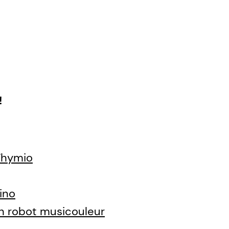
!
Thymio
ino
n robot musicouleur