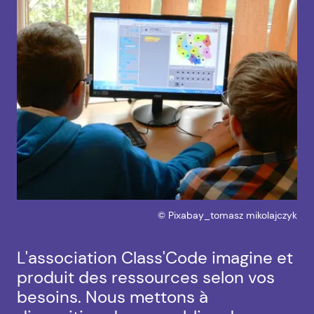
Droits réservés :
©
Pixabay_tomasz mikolajczyk
L'association Class'Code imagine et
produit des ressources selon vos
besoins. Nous mettons à