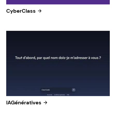
CyberClass
IAGénératives